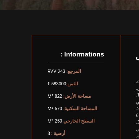
Informations :
المرجع:
RVV 243
الثمن:
583000 €
مساحة الأرض:
822 M²
00 درهم مغربي
المساحة السكنية:
570 M²
470 000 MAD (616 200
السطح الخارجي
250 M²
00 درهم مغربي
أرضية :
3