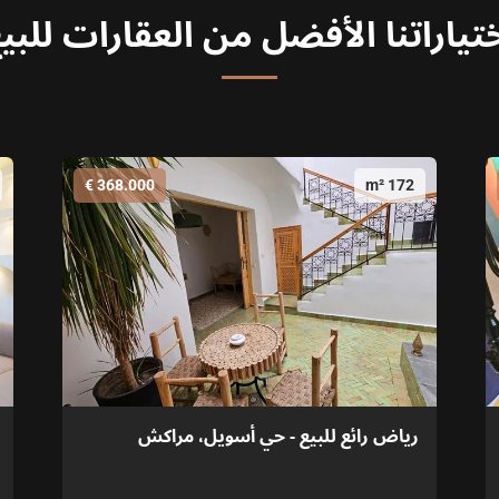
تياراتنا الأفضل من العقارات للبي
368.000 €
172 m²
رياض رائع للبيع - حي أسويل، مراكش