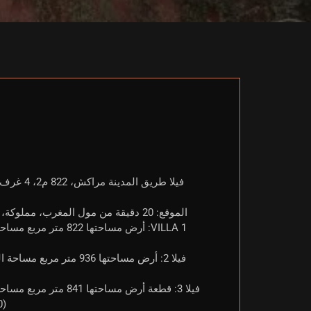
فيلا طريق المدينة مراكش، 822 م2، 4 غرف نوم 4 غرف نوم، 3 طوابق، حمام سباحة، موقف سيارات، مساحات خضراء.
الموقع: 20 دقيقة من مول المغرب، مملوكة، مخدومة، تصريح تخطيط، VNA يمكن الحصول عليها هناك 3 فيلات متاحة: 1.
(600 000 يورو) هذه الفلل جاهزة للترحيب بك في بيئة معيشية مريحة وحديثة.