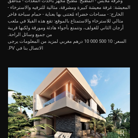
وغرفة ملابس - المطبخ: مطبخ مجهز بأحدث المعدات - مناطق
المعيشة: غرفة معيشة كبيرة ومشرقة، مثالية للترفيه والاسترخاء -
الخارج: - مساحات خضراء مُعتنى بها بعناية - حمام سباحة فاخر
مثالي للاسترخاء والاستمتاع بالموقع: تقع هذه الفيلا في ملعب
أرجان الثاني للغولف، وتتمتع بأجواء هادئة ومورقة ولكنها قريبة
من جميع وسائل الراحة.
السعر: 10 500 000 10 درهم مغربي لمزيد من المعلومات يرجى
الاتصال بنا في PV.