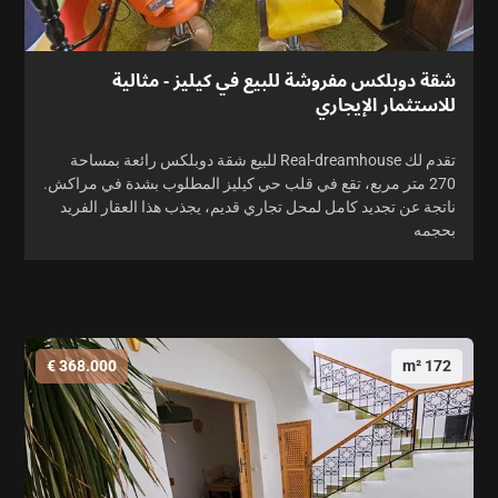
شقة دوبلكس مفروشة للبيع في كيليز - مثالية
للاستثمار الإيجاري
تقدم لك Real-dreamhouse للبيع شقة دوبلكس رائعة بمساحة
270 متر مربع، تقع في قلب حي كيليز المطلوب بشدة في مراكش.
ناتجة عن تجديد كامل لمحل تجاري قديم، يجذب هذا العقار الفريد
بحجمه
368.000 €
172 m²