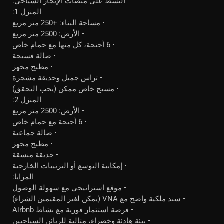
النشط على منصات الإيجار السياحي.
المنزل 1:
• مساحة البناء: +250 متر مربع
• الأرض: 2500 متر مربع
• 6 أجنحة، كل منها مع حمام خاص
• صالة فسيحة
• مطبخ مجهز
• تراس جميل وحديقة مشجرة
• مسبح خاص ممكن (يجب التحقق)
المنزل 2:
• الأرض: 2500 متر مربع
• 6 أجنحة مع حمام خاص
• صالة جماعية
• مطبخ مجهز
• حديقة منسقة
• إمكانية التوسع أو الترتيبات الخارجية
المزايا:
• موقع استراتيجي مع سهولة الوصول
• سند ملكية واضح مع VNA (يمكن لغير المقيمين الشراء)
• فرصة استثمار فورية مع نشاط Airbnb
• بيئة هادئة وخضراء، مثالية للزبائن السياحيين