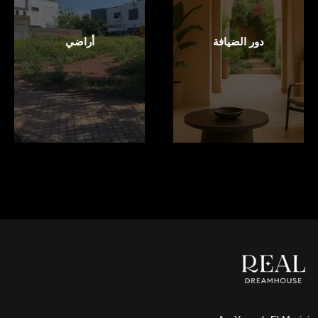
دور الضيافة
أراضي