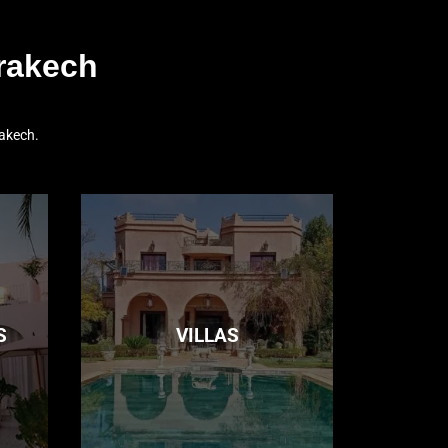
rakech
akech.
S
VILLAS