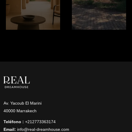
Av. Yacoub El Marini
40000 Marrakech
Teléfono :
+212773363174
Email:
info@real-dreamhouse.com