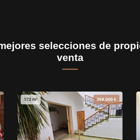
mejores selecciones de prop
venta
172 m²
368.000 €