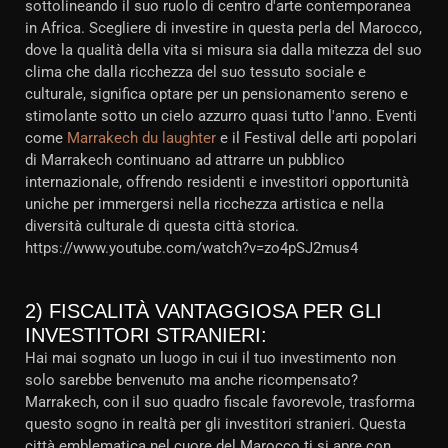
sottolineando il suo ruolo di centro d'arte contemporanea
in Africa. Scegliere di investire in questa perla del Marocco,
dove la qualità della vita si misura sia dalla mitezza del suo
clima che dalla ricchezza del suo tessuto sociale e
culturale, significa optare per un pensionamento sereno e
stimolante sotto un cielo azzurro quasi tutto l'anno. Eventi
come
Marrakech du laughter
e il Festival delle arti popolari
di Marrakech continuano ad attrarre un pubblico
internazionale, offrendo residenti e investitori opportunità
uniche per immergersi nella ricchezza artistica e nella
diversità culturale di questa città storica.
https://www.youtube.com/watch?v=zo4pSJ2mus4
2) FISCALITÀ VANTAGGIOSA PER GLI
INVESTITORI STRANIERI:
Hai mai sognato un luogo in cui il tuo investimento non
solo sarebbe benvenuto ma anche ricompensato?
Marrakech, con il suo quadro fiscale favorevole, trasforma
questo sogno in realtà per gli investitori stranieri. Questa
città emblematica nel cuore del Marocco ti si apre con