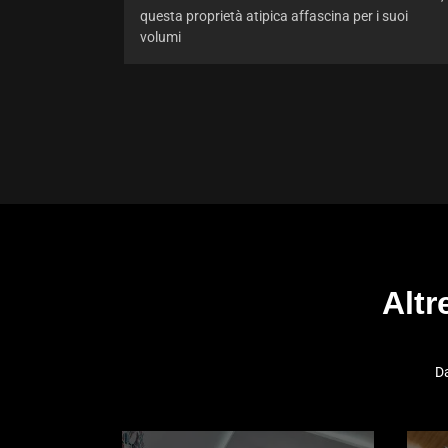
questa proprietà atipica affascina per i suoi
volumi
Altr
Da