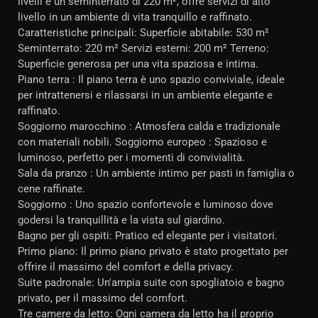
livelli e un seminterrato di 220 m², offre servizi di alto
livello in un ambiente di vita tranquillo e raffinato.
Caratteristiche principali: Superficie abitabile: 530 m²
Seminterrato: 220 m² Servizi esterni: 200 m² Terreno:
Superficie generosa per una vita spaziosa e intima.
Piano terra : Il piano terra è uno spazio conviviale, ideale
per intrattenersi e rilassarsi in un ambiente elegante e
raffinato.
Soggiorno marocchino : Atmosfera calda e tradizionale
con materiali nobili. Soggiorno europeo : Spazioso e
luminoso, perfetto per i momenti di convivialità.
Sala da pranzo : Un ambiente intimo per pasti in famiglia o
cene raffinate.
Soggiorno : Uno spazio confortevole e luminoso dove
godersi la tranquillità e la vista sul giardino.
Bagno per gli ospiti: Pratico ed elegante per i visitatori.
Primo piano: Il primo piano privato è stato progettato per
offrire il massimo del comfort e della privacy.
Suite padronale: Un'ampia suite con spogliatoio e bagno
privato, per il massimo del comfort.
Tre camere da letto: Ogni camera da letto ha il proprio