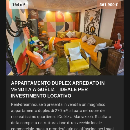
164 m²
361.900 €
APPARTAMENTO DUPLEX ARREDATO IN
VENDITA A GUÉLIZ – IDEALE PER
INVESTIMENTO LOCATIVO
Real-dreamhouse ti presenta in vendita un magnifico
appartamento duplex di 270 m², situato nel cuore del
ricercatissimo quartiere di Guéliz a Marrakech. Risultato
della completa ristrutturazione di un vecchio locale
commerciale, questa proprietà atipica affascina per i suoi