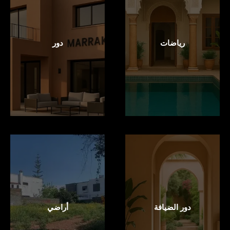
رياضات
دور
دور الضيافة
أراضي