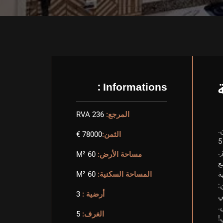
Informations :
المرجع:
RVA 236
الثمن:
78000 €
تقدم Real-dreamhouse هذه الشقة الأنيقة التي تم تجديدها بالكامل للبيع، وتقع في منطقة شعبية في مراكش، على بعد 5
مساحة الأرض:
60 M²
ع
ة
المساحة السكنية:
60 M²
:
أرضية :
3
ار مثالي
.
الغرف:
5
!