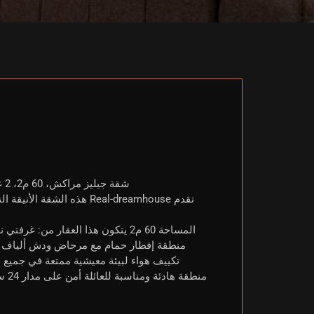
شقة جيليز مراكش، 60 م2، 2 غرفة نوم، 1 حمام، مفروشة، منطقة شعبية، زجاج مزدوج، سكن هادئ وآمن.
المساحة 60 م2 يتكون هذا العقار م
منطقة إفطار حمام مع مرحاض ودش ألياف بص
تكييف هواء لبيئة معيشية ممتعة في جميع