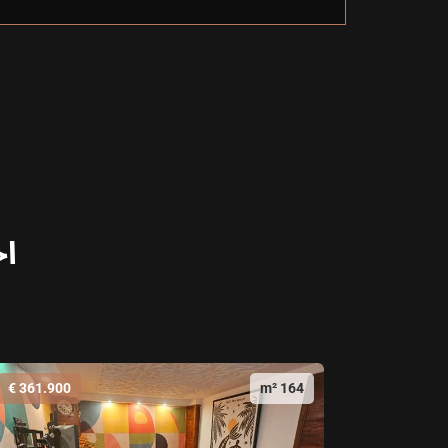
اخ
361.900 €
164 m²