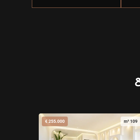
ع
255.000 €
109 m²