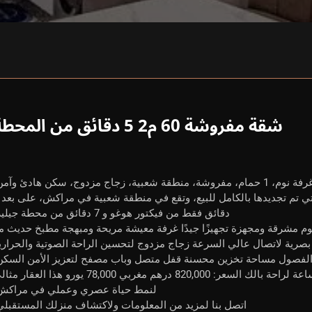
شقة مفروشة 60 م2 5 دقائق من المحطة
دقائق فقط من فيكتور هوغو و 7 دقائق من محطة جيليز.
ن: غرفتي نوم مشرقة ومجهزة تجهيزًا جيدًا غرفة معيشة مريحة ومبهجة مطبخ حديث م
رية لاتصال عالي السرعة زجاج مزدوج لتحسين الراحة الصوتية والحراري
 الفصول مساحة تخزين محسنة قفل متصل وباب مصفح لتعزيز الأمن السكن
منطقة هادئة ومناسبة للعائلة أمن على مدار 24 ساعة لراحة بالك السعر: 820,000 درهم مغربي 78,000 يورو هذا العق
لنمط حياة عصري وعملي في مراكش
اتصل بنا لمزيد من المعلومات ولاكتشاف منزلك المستقبلي