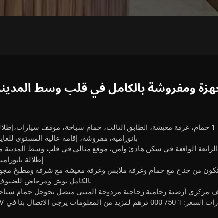
هزة ومفروشة بالكامل في قلب وسط المدينة
شقة جيليز مراكش، 48 م 2، 1 غرفة نوم، 1 حمام، غرفة معيشة، الطابق الثالث، حمام سباحة، موقف سيارات،إطلا
بانورامية، مفروشة، إقامة عالية المستوى للغاية
 للبيع هذه الشقة الرائعة الواقعة في سكن هادئ وآمن، موقع مثالي في قلب وسط المدينة م
إطلالة بانورامية
 في الطابق الثالث بمساحة معيشة 48 م 2 تتكون من جناح مع حمام وغرفة ملابس وغرفة معيشة مع شرفة ومطبخ مج
بالكامل بوش ومرحاض للضيوف
ييف مركزي أرضية رخامية زجاجية مزدوجة المبنى متصل بجوجل حمام سباح
علومات يرجى الاتصال بنا في PV