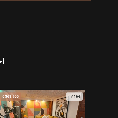
اخ
361.900 €
164 m²