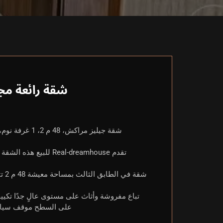
شقة رائعة مج
تقدم Real-dreamhouse
شقة
تباع مفروشة وأثاث على مستوى عالٍ جدًا تك
على السطح موقف سيارات السعر: 1 750 000 درهم لمزيد من الم