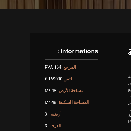
Informations :
المرجع:
RVA 164
لة
الثمن:
169000 €
.
ع
مساحة الأرض:
48 M²
.
هز
المساحة السكنية:
48 M²
.
أرضية :
3
ة
الغرف:
3