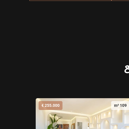
ع
255.000 €
109 m²