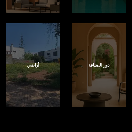
دور الضيافة
أراضي