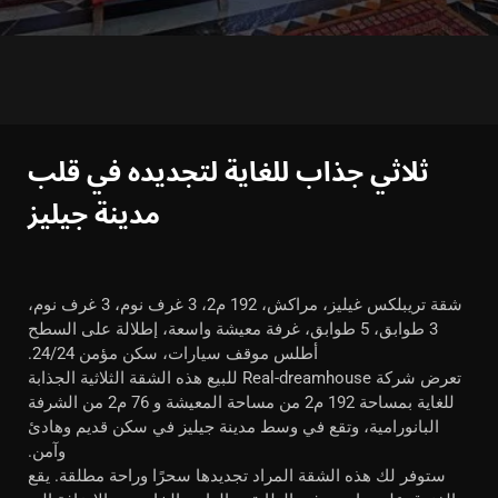
ثلاثي جذاب للغاية لتجديده في قلب
مدينة جيليز
شقة تريبلكس غيليز، مراكش، 192 م2، 3 غرف نوم، 3 غرف نوم،
3 طوابق، 5 طوابق، غرفة معيشة واسعة، إطلالة على السطح
أطلس موقف سيارات، سكن مؤمن 24/24.
تعرض شركة Real-dreamhouse للبيع هذه الشقة الثلاثية الجذابة
للغاية بمساحة 192 م2 من مساحة المعيشة و 76 م2 من الشرفة
البانورامية، وتقع في وسط مدينة جيليز في سكن قديم وهادئ
وآمن.
ستوفر لك هذه الشقة المراد تجديدها سحرًا وراحة مطلقة. يقع