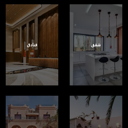
شقق
فنادق