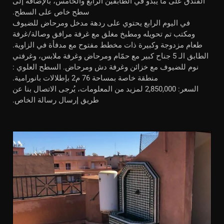
الفندق على ما يبدو في الطابقين الرابع والخامس، بالإضافة إلى
سطح خاص على السطح.
في اليوم الرابع يحتوي على ردهة مدخل ومرحاض للضيوف
ومكتب تم تحويله ومطبخ مغلق مع غرفة مرافق وصالة/غرفة
طعام مزدوجة وكبيرة ذات مخطط مفتوح مع مدفأة في الزاوية.
الطابق الـ 5 جناح كبير مع حمّام ومرحاض وغرفة ملابس، وغرفتي
نوم للضيوف مع خزائن وغرفة دش ومرحاض. السطح العلوي :
منطقة خاصة بمساحة 76 م2 بإطلالات بانورامية.
السعر: 2,850,000 لمزيد من المعلومات، يُرجى الاتصال بنا عن
طريق إرسال رسالة الخاص.