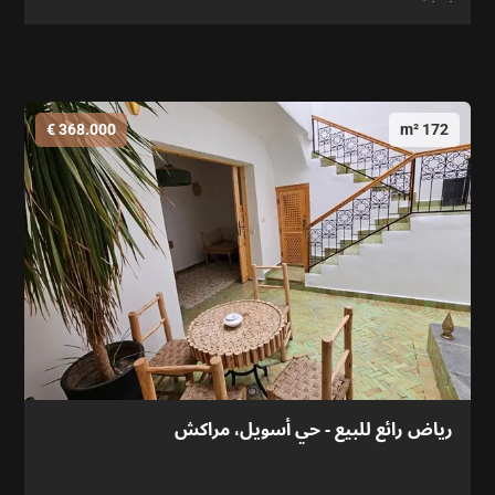
368.000 €
172 m²
رياض رائع للبيع - حي أسويل، مراكش