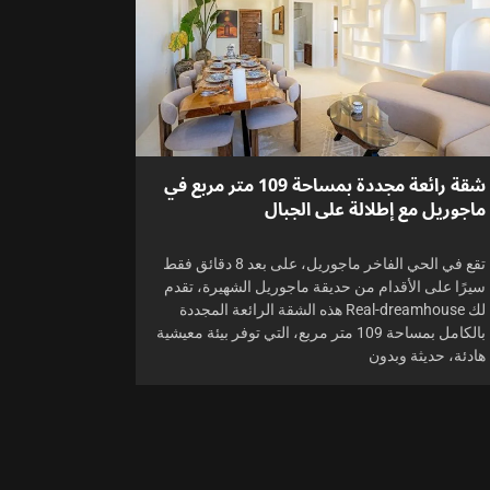
شقة رائعة مجددة بمساحة 109 متر مربع في
ماجوريل مع إطلالة على الجبال
تقع في الحي الفاخر ماجوريل، على بعد 8 دقائق فقط
سيرًا على الأقدام من حديقة ماجوريل الشهيرة، تقدم
لك Real-dreamhouse هذه الشقة الرائعة المجددة
بالكامل بمساحة 109 متر مربع، التي توفر بيئة معيشية
هادئة، حديثة وبدون