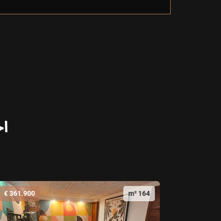
اخ
361.900 €
164 m²