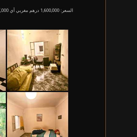
السعر: 1,600,000 درهم مغربي أي 147,000 يورو* اتصلوا بنا الآن لتنظيم زيارة أو للحصول على مزيد من المعلومات.