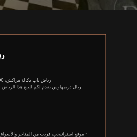
ري
رياض باب دكالة مراكش، 90 متر مربع، 4 غرف، 2 حمامات، 2 مستويات، حي مرغوب، فرصة استثمارية.
ريال-دريمهاوس يقدم لكم للبيع هذا الرياض 
• موقع استراتيجي، قريب من المتاجر والأسواق و