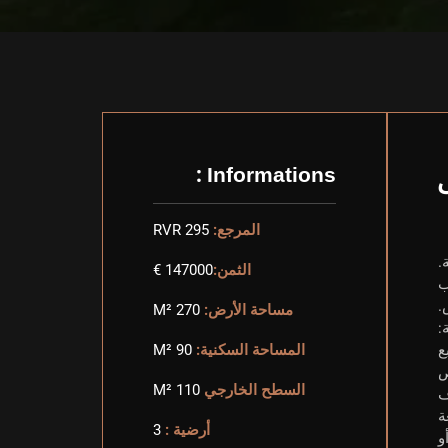
Informations :
المرجع:
RVR 295
الثمن:
147000 €
ب
.
مساحة الأرض:
270 M²
:
المساحة السكنية:
90 M²
ص
السطح الخارجي
110 M²
ة
أرضية :
3
و