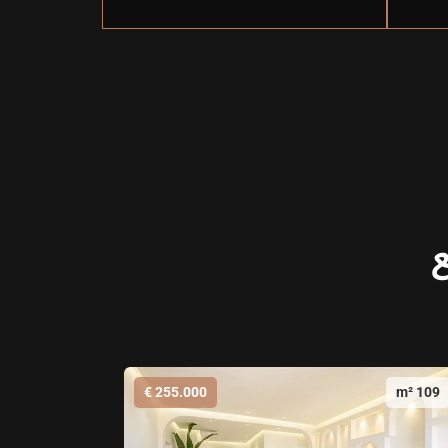
ع
255.000 €
109 m²