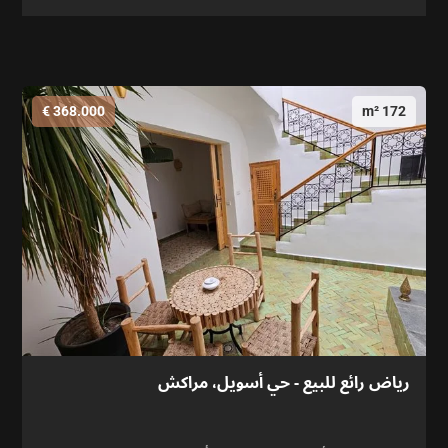
368.000 €
172 m²
رياض رائع للبيع - حي أسويل، مراكش