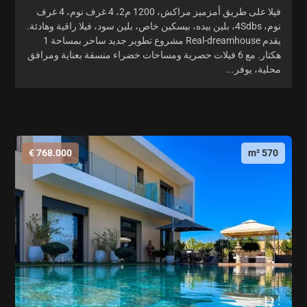
فيلا على طريق أمزميز مراكش، 1200 م2، 4 غرف نوم، 4 غرف
نوم، 4Sdbs، بلين بيده، بيسكين خاص، بلين سود، فيلا راقية وهادئة.
يقدم Real-dreamhouse مشروع تطوير جديد ساحر بمساحة 1
هكتار. مع 6 فيلات حصرية ومساحات خضراء منسقة بعناية ومرافق
محلية، يوفر...
768.000 €
570 m²