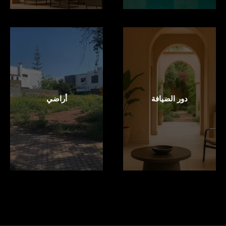
دور الضيافة
أراضي