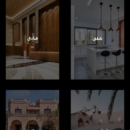
شقق
فنادق