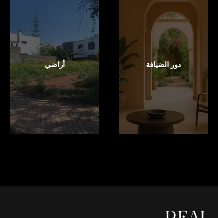
دور الضيافة
أراضي