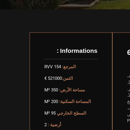
Informations :
المرجع:
RVV 154
ة،
الثمن:
521000 €
مساحة الأرض:
350 M²
خ
المساحة السكنية:
200 M²
.
السطح الخارجي
95 M²
 يرجى
أرضية :
2