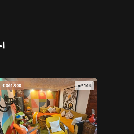
اخ
361.900 €
164 m²