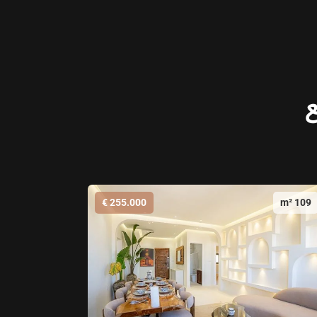
ع
255.000 €
109 m²