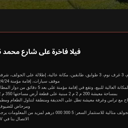
فيلا فاخرة على شارع محمد 6
فيلا شارع M6 مراكش، 350 م 2، 3 غرف نوم، 3 غرف نوم، 3 طوابق، طابقين، مكانة عالية، إطلالة على الجولف، شرف
موقف سيارات، إقامة مؤمنة 24/24.
بمساحة معيشة 200 م 2 م 2 مبنية على قطعة أرض مساحتها 350 م 2.
 ذلك جناح مع تراس وغرفة معيشة تطل على الحديقة ومنطقة لتناول الطعام ومطب
ومرحاض للضيوف
شرفة مغطاة تكييف مركزي إطلالة على الجولف مثالية للاستثمار السعر: 5 300 000 درهم لمزيد من المعلومات
الاتصال بنا في PV