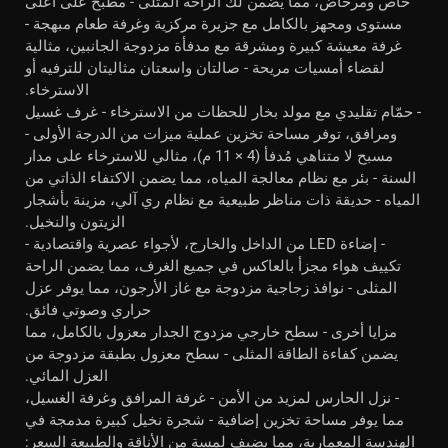
خاص ومرحاض، مما يضمن لك الراحة المثلى - مطبخ على أعلى
مستوى ومجهز بالكامل مع جزيرة مركزية وغرفة طعام مبهجة -
غرفة معيشة كبيرة ومشرقة مع مدفأة مزدوجة الجانبين، مثالية
لقضاء أمسيات مريحة - صالتان واسعتان مثاليتان للترفيه أو
الاسترخاء.
- حمّام تقليدي مع مولد بخار للحظات من الاسترخاء - غرف غسيل
ومرافق، توفر مساحة تخزين عملية ميزات من الدرجة الأولى -
مسبح لا متناهي مُدفأ (4 × 11 م)، مثالي للاسترخاء على مدار
السنة - بئر مع نظام معالجة المياه، مما يضمن الاكتفاء الذاتي من
المياه - حديقة ذات مناظر طبيعية مع نظام ري آلي، مزينة بأشجار
الزيتون والنخيل.
- إضاءة LED من الداخل والخارج، لأجواء عصرية واقتصادية -
تكييف هواء مجزأ بالعاكس في جميع الغرف، مما يضمن الراحة
المثلى - نوافذ زجاجية مزدوجة مع غاز الأرجون، مما يوفر عزل
حراري وصوتي فائق.
مزايا أخرى - سطح خارجي مزدوج الجدار معزول بالكامل، مما
يضمن كفاءة الطاقة المثلى - سطح معزول بطبقة مزدوجة من
العزل المائي.
- نزل الحارس لمزيد من الأمن - غرفة المرافق وغرفة الغسيل،
مما يوفر مساحة تخزين إضافية - شجرة نخيل كبيرة مدمجة في
الهندسة المعمارية، مما يضيف لمسة من الأناقة والطبيعة السعر: