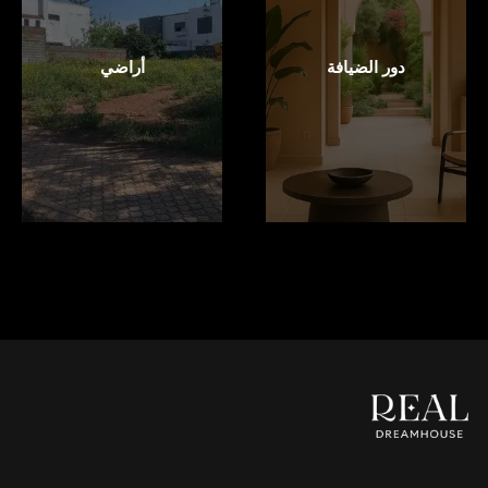
دور الضيافة
أراضي