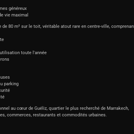
umes généreux
de vie maximal
 de 80 m² sur le toit, véritable atout rare en centre-ville, comprenan
te
tilisation toute l'année
irons
luses
au parking
urité
ité
el au cœur de Guéliz, quartier le plus recherché de Marrakech,
ces, commerces, restaurants et commodités urbaines.