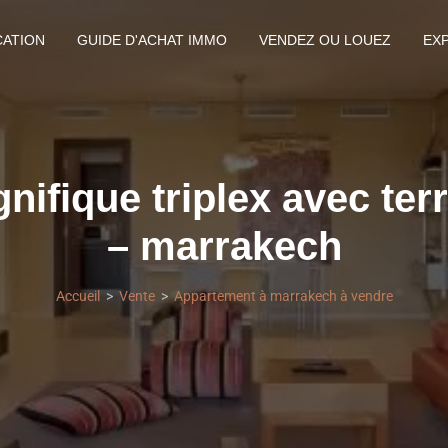
CATION
GUIDE D'ACHAT IMMO
VENDEZ OU LOUEZ
EX
nifique triplex avec terr
– marrakech
Accueil
Vente
Appartement à marrakech à vendre