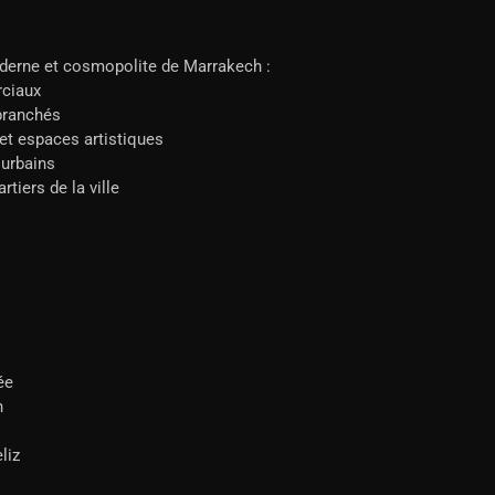
derne et cosmopolite de Marrakech :
ciaux
branchés
et espaces artistiques
urbains
tiers de la ville
ée
n
liz