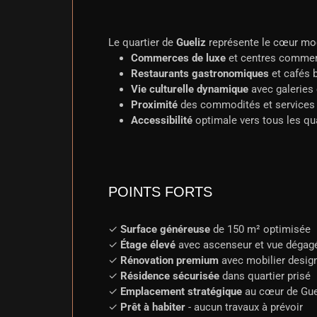
Le quartier de
Gueliz
représente le cœur mo
Commerces de luxe
et centres commer
Restaurants gastronomiques
et cafés 
Vie culturelle dynamique
avec galeries 
Proximité
des commodités et services 
Accessibilité
optimale vers tous les quar
POINTS FORTS
✓
Surface généreuse
de 150 m² optimisée
✓
Étage élevé
avec ascenseur et vue dégag
✓
Rénovation premium
avec mobilier desig
✓
Résidence sécurisée
dans quartier prisé
✓
Emplacement stratégique
au cœur de Gue
✓
Prêt à habiter
- aucun travaux à prévoir