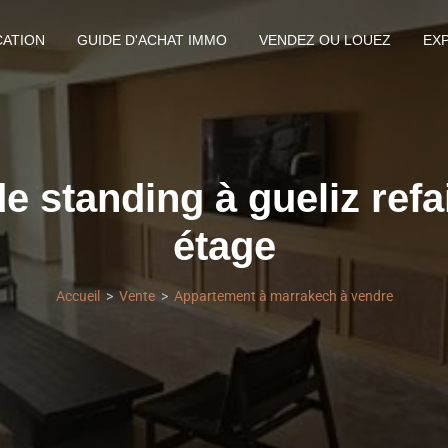
CATION
GUIDE D'ACHAT IMMO
VENDEZ OU LOUEZ
EX
 standing à gueliz refa
étage
Accueil
Vente
Appartement à marrakech à vendre