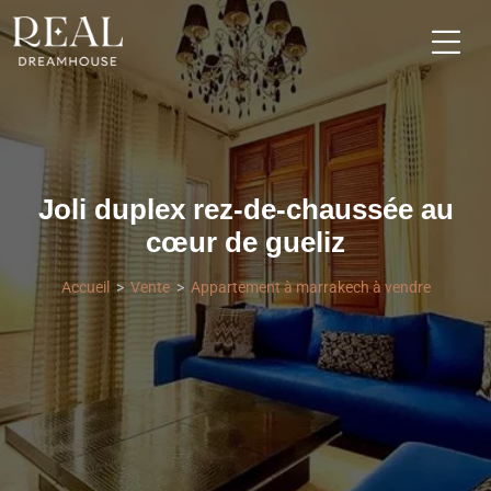
Joli duplex rez-de-chaussée au
cœur de gueliz
Accueil
Vente
Appartement à marrakech à vendre