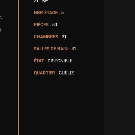
211 M²
NBR ÉTAGE :
5
,
PIÈCES :
50
X
CHAMBRES :
31
SALLES DE BAIN :
31
ÉTAT :
DISPONIBLE
QUARTIER :
GUÈLIZ