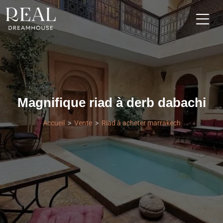
Magnifique riad à derb dabachi
Accueil
Vente
Riad à acheter marrakech