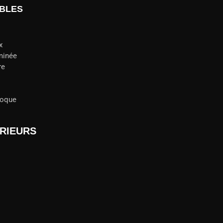
ABLES
x
minée
re
poque
RIEURS