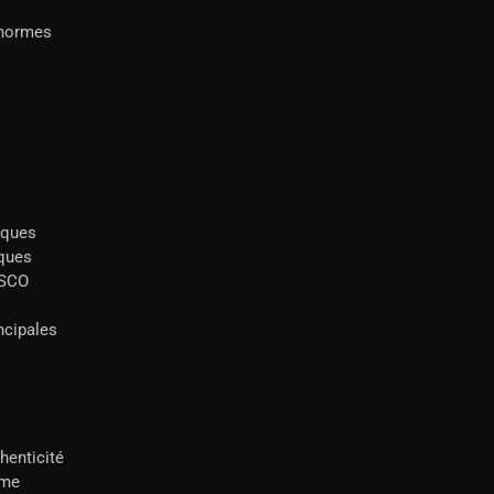
 normes
iques
ques
ESCO
ncipales
henticité
mme