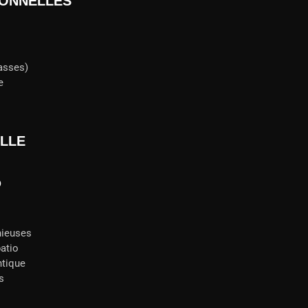
IONNELLES
rasses)
e
ELLE
D
nieuses
patio
ntique
s