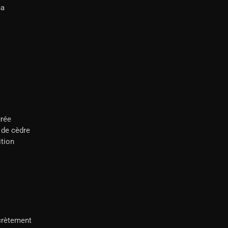
na
urée
s de cèdre
ition
crètement