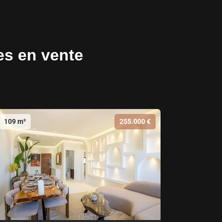
es en vente
109 m²
255.000 €