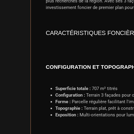
plus recherchés de la région. Avec ses 3 fa
investissement foncier de premier plan pour l
CARACTÉRISTIQUES FONCIÈ
CONFIGURATION ET TOPOGRAPH
Superficie totale :
707 m² titrés
Configuration :
Terrain 3 façades pour o
Forme :
Parcelle régulière facilitant l'i
Topographie :
Terrain plat, prêt à constr
Exposition :
Multi-orientations pour lum