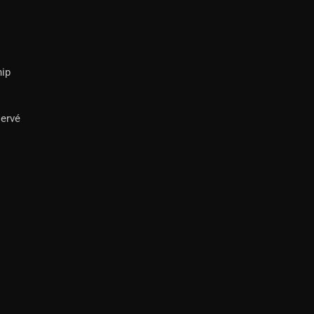
ip
servé