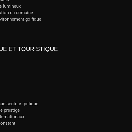
e lumineux
ation du domaine
nvironnement golfique
E ET TOURISTIQUE
ue secteur golfique
e prestige
nternationaux
constant