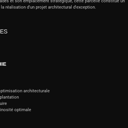
çades et son emplacement stratégique, cette parcelle constitue un
a réalisation d'un projet architectural d'exception.
RES
IE
ptimisation architecturale
mplantation
uire
inosité optimale