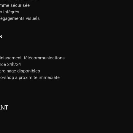
amme sécurisée
x intégrés
dégagements visuels
S
sainissement, télécommunications
nce 24h/24
ardinage disponibles
pro-shop à proximité immédiate
ENT