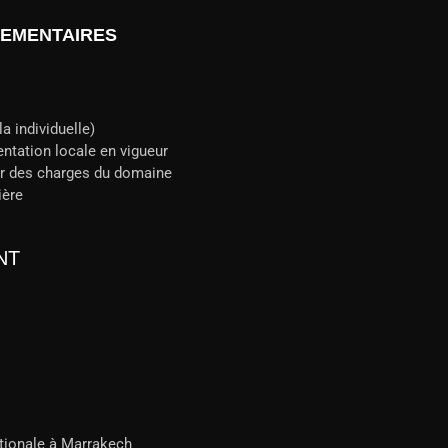
LEMENTAIRES
la individuelle)
ntation locale en vigueur
r des charges du domaine
ière
NT
ationale à Marrakech