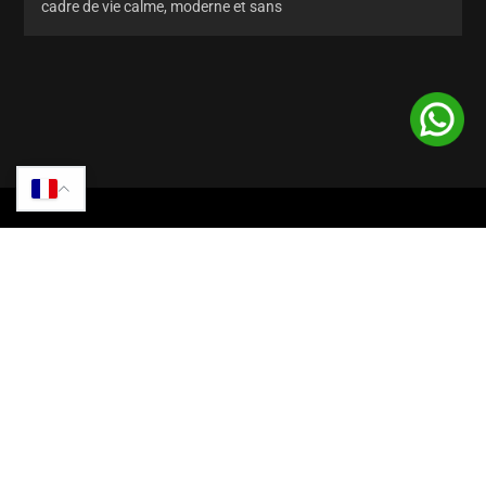
cadre de vie calme, moderne et sans
D’autres biens en vente à Marrakech
Retrouvez également tous nos autres biens en vente à Marrakech