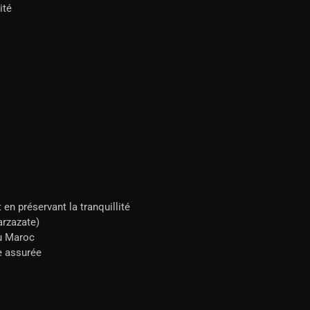
ité
n préservant la tranquillité
arzazate)
du Maroc
e assurée