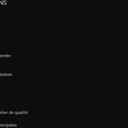
NS
'année
tretien
lier de qualité
incipales