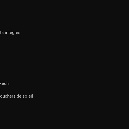
s intégrés
akech
r
couchers de soleil