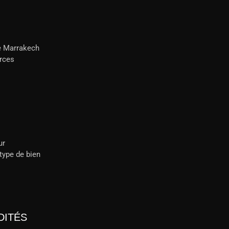
de Marrakech
rces
ur
 type de bien
DITÉS