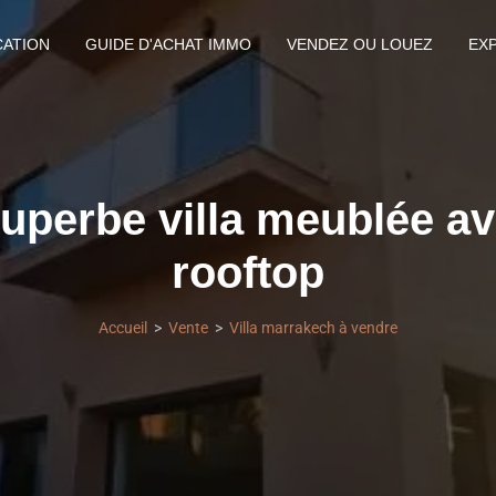
CATION
GUIDE D'ACHAT IMMO
VENDEZ OU LOUEZ
EX
uperbe villa meublée av
rooftop
Accueil
Vente
Villa marrakech à vendre