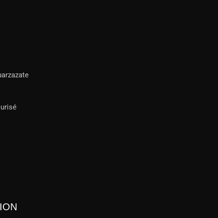
uarzazate
urisé
ION