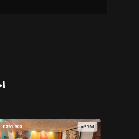
اخ
361.900 €
164 m²