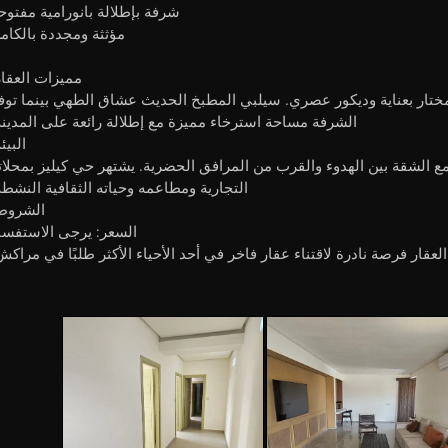
شرفة بإطلالة بانورامية مفتوح
مؤثثة ومجددة بالكام
مميزات العقار
ختار بعناية وديكور عصري. سيلبي المطبخ الحديث عشاق الطهي بينما توف
الشرفة مساحة استرخاء مميزة مع إطلالة رائعة على المدينة
البيئة
مع الشقة بين الهدوء والقرب من المرافق الحضرية. يشتهر حي كيليز بمحلات
التجارية ومطاعمه وحياته الثقافية النشطة
الشروط
السعر: يرجى الاستفسا
العقار فرصة نادرة لاقتناء عقار فاخر في أحد الأحياء الأكثر طلبًا في مراكش