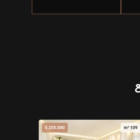
ع
255.000 €
109 m²