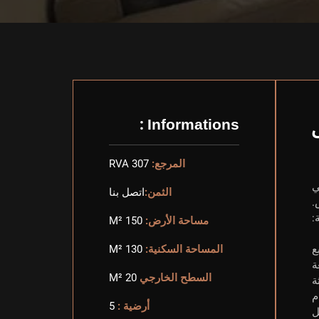
Informations :
المرجع:
RVA 307
في
الثمن:
اتصل بنا
.
:
مساحة الأرض:
150 M²
المساحة السكنية:
130 M²
السطح الخارجي
20 M²
م
أرضية :
5
ل