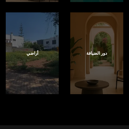
دور الضيافة
أراضي