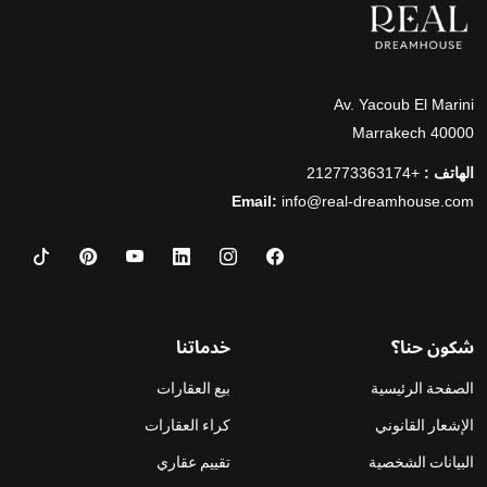
Av. Yacoub El Marini
40000 Marrakech
الهاتف :
+212773363174
Email:
info@real-dreamhouse.com
شكون حنا؟
خدماتنا
الصفحة الرئيسية
بيع العقارات
الإشعار القانوني
كراء العقارات
البيانات الشخصية
تقييم عقاري