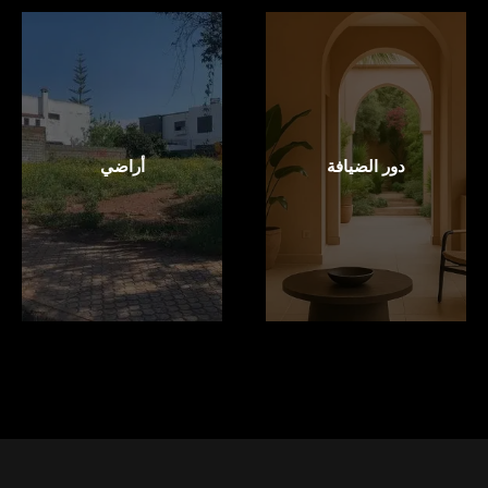
دور الضيافة
أراضي