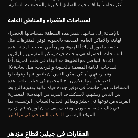
أكثر تجانساً وأناقة، حيث الفنادق الكبيرة والمجمعات السكنية.
المساحات الخضراء والمناطق العامة
بالإضافة إلى مبانيها، تتميز هذه المنطقة بمساحاتها الخضراء
الهادئة والأماكن العامة المفعمة بالحيوية. توفر المتنزهات مثل
حديقة ماجوريل ملاذاً للهدوء، ومهرباً من صخب المدينة. هذه
المساحات الخضراء هي واحات حيث يمكن للمقيمين والزائرين
إعادة التواصل مع الطبيعة مع البقاء في قلب المدينة. أما
الساحات العامة المفعمة بالحيوية والترحيب، مثل ساحة 16
نوفمبر، فهي أماكن يمكن للناس أن يلتقوا فيها ويتواصلوا
اجتماعياً، مما يعكس روح المجتمع في جيليز. تلعب هذه
المساحات دوراً حاسماً في توفير جودة حياة عالية وتقوية الروابط
بين الناس وبيئتهم. لاستكشاف المزيد من الهندسة المعمارية
الفريدة من نوعها في جيليز ومعالم الجذب السياحي الرئيسية، بما
في ذلك حديقة ماجوريل ومتحف إيف سان لوران، قم بزيارة
الموقع الرسمي
للمكتب السياحي في مراكش
.
العقارات في جيليز: قطاع مزدهر