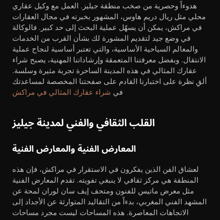
هدوءاً وحصرية من صخب منطقة جيليز. العمل مع وكيل عقاري
محلي مثل ريال دريم هاوس، المشهور بخبرته في مجال العقارات
في مراكش، يمكن أن يسهّل عملية البحث إلى حد كبير. فالوكالة
في وضع جيد لتقديم المشورة لك بشأن القرب من الخدمات
والمعالم السياحية الأساسية، والتي تعتبر أساسية لنجاح عملية
الانتقال. وبفضل معرفتنا المتعمقة وإرشاداتنا المهنية، يصبح شراء
عقارك المثالي في هذه المدينة الساحرة تجربة مثيرة وسلسة.
ألقِ نظرة على اختبارنا القادم على صفحتنا المخصصة لمساعدتك
في
شراء عقارك المثالي في مراكش
القلب الثقافي والفني لمدينة جيليز
المعارض الفنية والمعارض الفنية
لعشاق الفن الذين يفكرون في الاستقرار في مراكش، فإن هذه
المنطقة هي مركز ثقافي لا ينبغي تفويته. تقدم المعارض الفنية
مثل معرض ماتيس للفنون ومتحف إيف سان لوران لمحة عن
المشهد الفني المغربي، بدءاً من التقاليد المتوارثة عن الأجداد إلى
الاتجاهات المعاصرة. هذه المساحات ليست مجرد مساحات