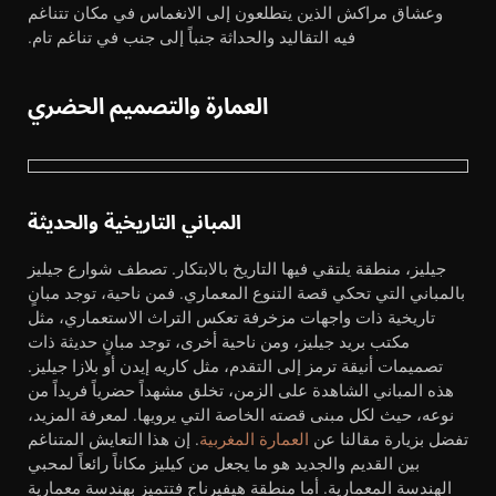
وعشاق مراكش الذين يتطلعون إلى الانغماس في مكان تتناغم
فيه التقاليد والحداثة جنباً إلى جنب في تناغم تام.
العمارة والتصميم الحضري
المباني التاريخية والحديثة
جيليز، منطقة يلتقي فيها التاريخ بالابتكار. تصطف شوارع جيليز
بالمباني التي تحكي قصة التنوع المعماري. فمن ناحية، توجد مبانٍ
تاريخية ذات واجهات مزخرفة تعكس التراث الاستعماري، مثل
مكتب بريد جيليز، ومن ناحية أخرى، توجد مبانٍ حديثة ذات
تصميمات أنيقة ترمز إلى التقدم، مثل كاريه إيدن أو بلازا جيليز.
هذه المباني الشاهدة على الزمن، تخلق مشهداً حضرياً فريداً من
نوعه، حيث لكل مبنى قصته الخاصة التي يرويها. لمعرفة المزيد،
تفضل بزيارة مقالنا عن
العمارة المغربية
. إن هذا التعايش المتناغم
بين القديم والجديد هو ما يجعل من كيليز مكاناً رائعاً لمحبي
الهندسة المعمارية. أما منطقة هيفيرناج فتتميز بهندسة معمارية