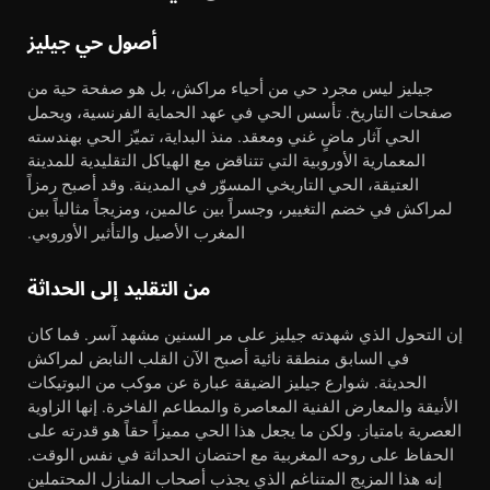
أصول حي جيليز
جيليز ليس مجرد حي من أحياء مراكش، بل هو صفحة حية من
صفحات التاريخ. تأسس الحي في عهد الحماية الفرنسية، ويحمل
الحي آثار ماضٍ غني ومعقد. منذ البداية، تميّز الحي بهندسته
المعمارية الأوروبية التي تتناقض مع الهياكل التقليدية للمدينة
العتيقة، الحي التاريخي المسوّر في المدينة. وقد أصبح رمزاً
لمراكش في خضم التغيير، وجسراً بين عالمين، ومزيجاً مثالياً بين
المغرب الأصيل والتأثير الأوروبي.
من التقليد إلى الحداثة
إن التحول الذي شهدته جيليز على مر السنين مشهد آسر. فما كان
في السابق منطقة نائية أصبح الآن القلب النابض لمراكش
الحديثة. شوارع جيليز الضيقة عبارة عن موكب من البوتيكات
الأنيقة والمعارض الفنية المعاصرة والمطاعم الفاخرة. إنها الزاوية
العصرية بامتياز. ولكن ما يجعل هذا الحي مميزاً حقاً هو قدرته على
الحفاظ على روحه المغربية مع احتضان الحداثة في نفس الوقت.
إنه هذا المزيج المتناغم الذي يجذب أصحاب المنازل المحتملين