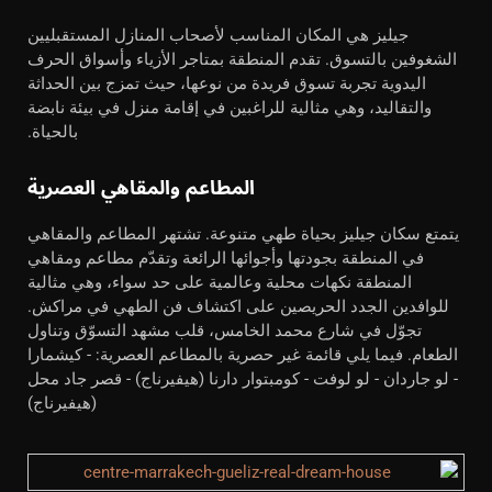
جيليز هي المكان المناسب لأصحاب المنازل المستقبليين
الشغوفين بالتسوق. تقدم المنطقة بمتاجر الأزياء وأسواق الحرف
اليدوية تجربة تسوق فريدة من نوعها، حيث تمزج بين الحداثة
والتقاليد، وهي مثالية للراغبين في إقامة منزل في بيئة نابضة
بالحياة.
المطاعم والمقاهي العصرية
يتمتع سكان جيليز بحياة طهي متنوعة. تشتهر المطاعم والمقاهي
في المنطقة بجودتها وأجوائها الرائعة وتقدّم مطاعم ومقاهي
المنطقة نكهات محلية وعالمية على حد سواء، وهي مثالية
للوافدين الجدد الحريصين على اكتشاف فن الطهي في مراكش.
تجوّل في شارع محمد الخامس، قلب مشهد التسوّق وتناول
الطعام. فيما يلي قائمة غير حصرية بالمطاعم العصرية: - كيشمارا
- لو جاردان - لو لوفت - كومبتوار دارنا (هيفيرناج) - قصر جاد محل
(هيفيرناج)