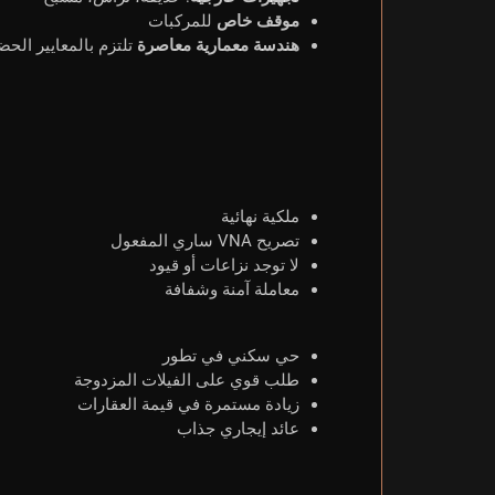
موقف خاص
للمركبات
هندسة معمارية معاصرة
تلتزم بالمعايير الحض
ملكية نهائية
تصريح VNA ساري المفعول
لا توجد نزاعات أو قيود
معاملة آمنة وشفافة
حي سكني في تطور
طلب قوي على الفيلات المزدوجة
زيادة مستمرة في قيمة العقارات
عائد إيجاري جذاب