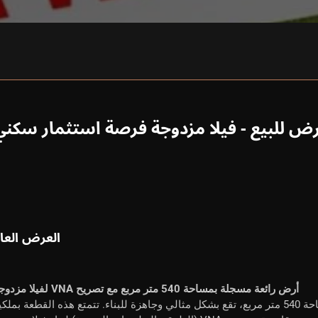
رض للبيع - فيلا مزدوجة فرصة استثمار سكني
العرض العا
أرض رائعة مسجلة بمساحة 540 متر مربع مع تصريح VNA لفيلا مزدوجة
نقدم لكم للبيع قطعة أرض سكنية رائعة بمساحة 540 متر مربع، تقع بشكل مثالي وجاهزة للبناء. تتمتع هذه القطعة بملك