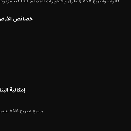
قانونية وتصريح VNA (الطرق والتطويرات الجديدة) لبناء فيلا مزدوجة.
خصائص الأرض
إمكانية البنا
يسمح تصريح VNA بتنفيذ: