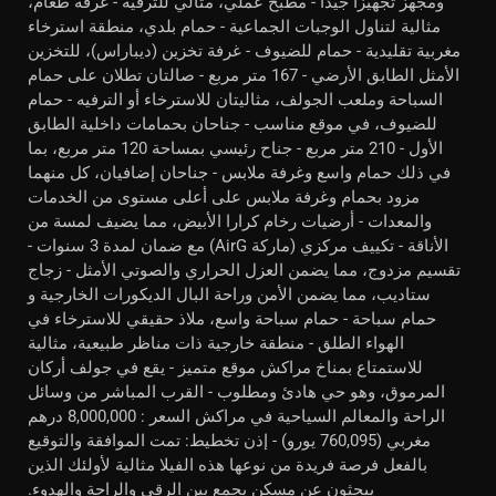
ومجهز تجهيزاً جيداً - مطبخ عملي، مثالي للترفيه - غرفة طعام،
مثالية لتناول الوجبات الجماعية - حمام بلدي، منطقة استرخاء
مغربية تقليدية - حمام للضيوف - غرفة تخزين (ديباراس)، للتخزين
الأمثل الطابق الأرضي - 167 متر مربع - صالتان تطلان على حمام
السباحة وملعب الجولف، مثاليتان للاسترخاء أو الترفيه - حمام
للضيوف، في موقع مناسب - جناحان بحمامات داخلية الطابق
الأول - 210 متر مربع - جناح رئيسي بمساحة 120 متر مربع، بما
في ذلك حمام واسع وغرفة ملابس - جناحان إضافيان، كل منهما
مزود بحمام وغرفة ملابس على أعلى مستوى من الخدمات
والمعدات - أرضيات رخام كرارا الأبيض، مما يضيف لمسة من
الأناقة - تكييف مركزي (ماركة AirG) مع ضمان لمدة 3 سنوات -
تقسيم مزدوج، مما يضمن العزل الحراري والصوتي الأمثل - زجاج
ستاديب، مما يضمن الأمن وراحة البال الديكورات الخارجية و
حمام سباحة - حمام سباحة واسع، ملاذ حقيقي للاسترخاء في
الهواء الطلق - منطقة خارجية ذات مناظر طبيعية، مثالية
للاستمتاع بمناخ مراكش موقع متميز - يقع في جولف أركان
المرموق، وهو حي هادئ ومطلوب - القرب المباشر من وسائل
الراحة والمعالم السياحية في مراكش السعر : 8,000,000 درهم
مغربي (760,095 يورو) - إذن تخطيط: تمت الموافقة والتوقيع
بالفعل فرصة فريدة من نوعها هذه الفيلا مثالية لأولئك الذين
يبحثون عن مسكن يجمع بين الرقي والراحة والهدوء.