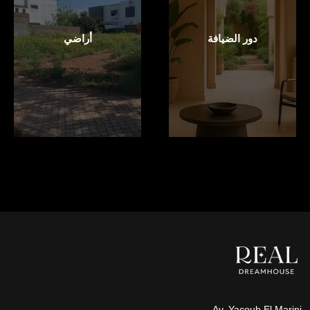
دور الضيافة
أراضي
Av. Yacoub El Marini